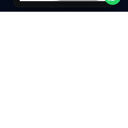
A SingularidadeTech é uma agência de
Curitiba focada em sites profissionais, páginas
de venda e marketing digital com execução
técnica e estratégia de conversão.
NAVEGAÇÃO
Início
Serviços