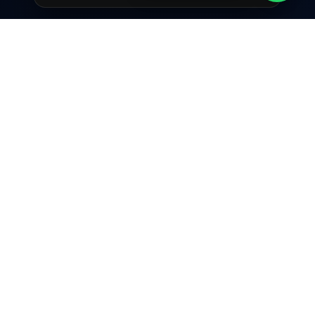
A SingularidadeTech é uma agência de
Curitiba focada em sites profissionais, páginas
de venda e marketing digital com execução
técnica e estratégia de conversão.
NAVEGAÇÃO
Início
Serviços
Quem Somos